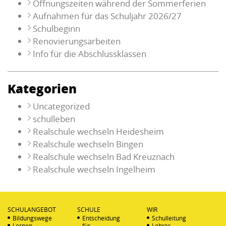
Öffnungszeiten während der Sommerferien
Aufnahmen für das Schuljahr 2026/27
Schulbeginn
Renovierungsarbeiten
Info für die Abschlussklassen
Kategorien
Uncategorized
schulleben
Realschule wechseln Heidesheim
Realschule wechseln Bingen
Realschule wechseln Bad Kreuznach
Realschule wechseln Ingelheim
SCHULANGEBOT
SCHULE
WIR
Bildungswege
Entscheidung
Schulleitung
Lernen
für
Lehrer