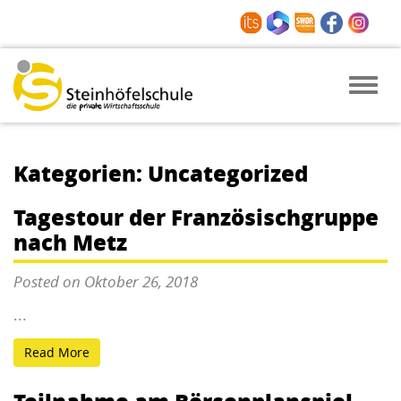
Toggle
naviga
Kategorien: Uncategorized
Tagestour der Französischgruppe
nach Metz
Posted on Oktober 26, 2018
...
Read More