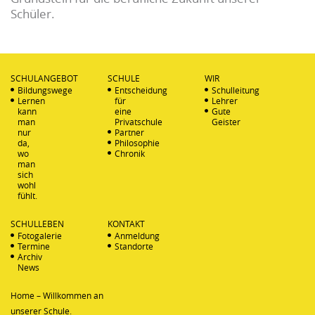
Schüler.
SCHULANGEBOT
SCHULE
WIR
Bildungswege
Entscheidung
Schulleitung
Lernen
für
Lehrer
kann
eine
Gute
man
Privatschule
Geister
nur
Partner
da,
Philosophie
wo
Chronik
man
sich
wohl
fühlt.
SCHULLEBEN
KONTAKT
Fotogalerie
Anmeldung
Termine
Standorte
Archiv
News
Home – Willkommen an
unserer Schule.