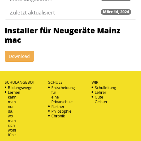
Zuletzt aktualisiert
März 14, 2024
Installer für Neugeräte Mainz
mac
Download
SCHULANGEBOT
SCHULE
WIR
Bildungswege
Entscheidung
Schulleitung
Lernen
für
Lehrer
kann
eine
Gute
man
Privatschule
Geister
nur
Partner
da,
Philosophie
wo
Chronik
man
sich
wohl
fühlt.