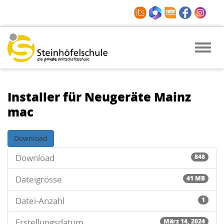
Toggle
naviga
Installer für Neugeräte Mainz
mac
Download
Download
848
Dateigrösse
41 MB
Datei-Anzahl
1
Erstellungsdatum
März 14, 2024