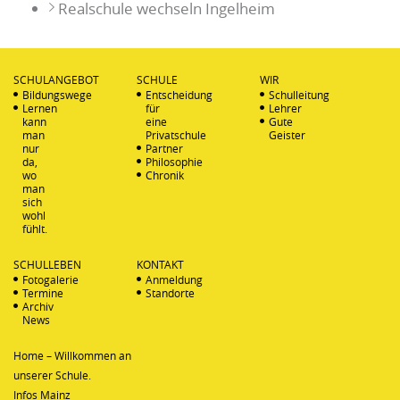
Realschule wechseln Ingelheim
SCHULANGEBOT
SCHULE
WIR
Bildungswege
Entscheidung
Schulleitung
Lernen
für
Lehrer
kann
eine
Gute
man
Privatschule
Geister
nur
Partner
da,
Philosophie
wo
Chronik
man
sich
wohl
fühlt.
SCHULLEBEN
KONTAKT
Fotogalerie
Anmeldung
Termine
Standorte
Archiv
News
Home – Willkommen an
unserer Schule.
Infos Mainz