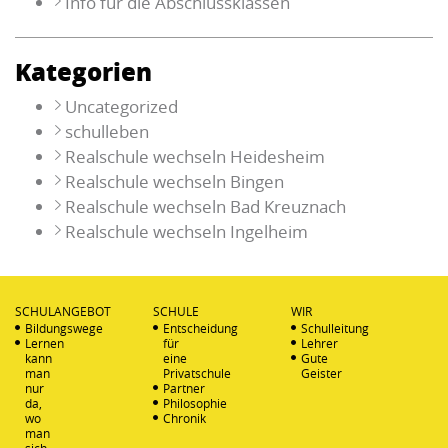
Info für die Abschlussklassen
Kategorien
Uncategorized
schulleben
Realschule wechseln Heidesheim
Realschule wechseln Bingen
Realschule wechseln Bad Kreuznach
Realschule wechseln Ingelheim
SCHULANGEBOT
SCHULE
WIR
Bildungswege
Entscheidung
Schulleitung
Lernen
für
Lehrer
kann
eine
Gute
man
Privatschule
Geister
nur
Partner
da,
Philosophie
wo
Chronik
man