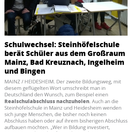
Schulwechsel: Steinhöfelschule
berät Schüler aus dem Großraum
Mainz, Bad Kreuznach, Ingelheim
und Bingen
MAINZ / HEIDESHEIM. Der zweite Bildungsweg, mit
diesem geflügelten Wort umschreibt man in
Deutschland den Wunsch, zum Beispiel einen
Realschulabschluss nachzuholen
. Auch an die
Steinhöfelschule in Mainz und Heidesheim wenden
sich junge Menschen, die bisher noch keinen
Abschluss haben oder auf ihrem bisherigen Abschluss
aufbauen möchten. „Wer in Bildung investiert,