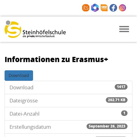
Toggle
naviga
Informationen zu Erasmus+
Download
Download
1417
Dateigrösse
202.71 KB
Datei-Anzahl
1
Erstellungsdatum
September 26, 2023