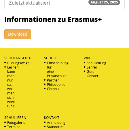
Zuletzt aktualisiert
August 25, 2025
Informationen zu Erasmus+
Download
SCHULANGEBOT
SCHULE
WIR
Bildungswege
Entscheidung
Schulleitung
Lernen
für
Lehrer
kann
eine
Gute
man
Privatschule
Geister
nur
Partner
da,
Philosophie
wo
Chronik
man
sich
wohl
fühlt.
SCHULLEBEN
KONTAKT
Fotogalerie
Anmeldung
Termine
Standorte