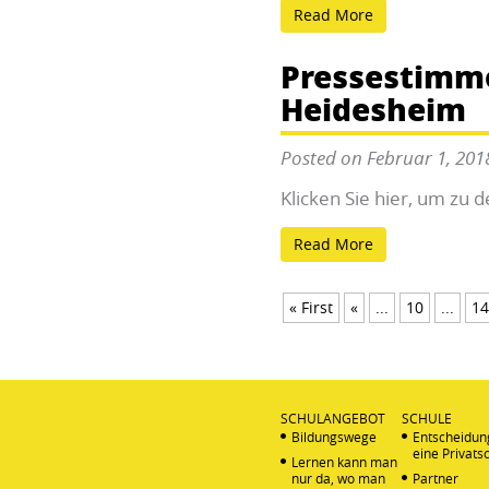
Read More
Pressestimme
Heidesheim
Posted on Februar 1, 201
Klicken Sie hier, um zu 
Read More
« First
«
...
10
...
14
SCHULANGEBOT
SCHULE
Bildungswege
Entscheidun
eine Privats
Lernen kann man
nur da, wo man
Partner