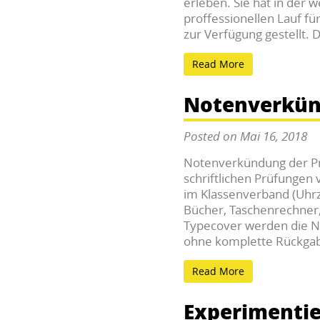
erleben. Sie hat in der 
proffessionellen Lauf fü
zur Verfügung gestellt. 
Read More
Notenverkü
Posted on Mai 16, 2018
Notenverkündung der Pr
schriftlichen Prüfungen v
im Klassenverband (Uhrz
Bücher, Taschenrechner, 
Typecover werden die N
ohne komplette Rückgabe
Read More
Experimentie