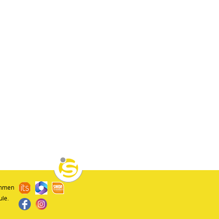
ommen
ule.