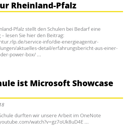
ur Rheinland-Pfalz
land-Pfalz stellt den Schulen bei Bedarf eine
– lesen Sie hier den Beitrag:
tur.rlp.de/service-info/die-energieagentur-
ungen/aktuelles-detail/erfahrungsbericht-aus-einer-
der-power-box/ ...
hule ist Microsoft Showcase
18
Schule durften wir unsere Arbeit im OneNote
w.youtube.com/watch?v=gz7oUk8uD4E ...