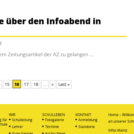
 über den Infoabend in
8
dem Zeitungsartikel der AZ zu gelangen ...
16
15
17
18
...
»
Last »
WIR
SCHULLEBEN
KONTAKT
Home – Willk
g für
Schulleitung
Fotogalerie
Anmeldung
an unserer Sch
chule
Lehrer
Termine
Standorte
Infos Mainz
Gute Geister
Archiv News